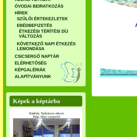
ÓVODAI BEIRATKOZÁS
HÍREK
SZÜLŐI ÉRTEKEZLETEK
EBÉDBEFIZETÉS
ÉTKEZÉSI TÉRÍTÉSI DÍJ
VÁLTOZÁS
KÖVETKEZŐ NAPI ÉTKEZÉS
LEMONDÁSA
CSICSERGŐ NAPTÁR
ELÉRHETŐSÉG
KÉPGALÉRIÁK
ALAPÍTVÁNYUNK
Képek a képtárba
Galéria:
Nyilvános album
Kép:
Maci csoport2