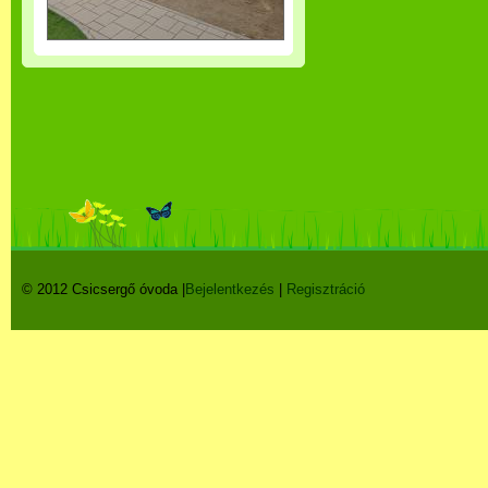
© 2012 Csicsergő óvoda |
Bejelentkezés
|
Regisztráció