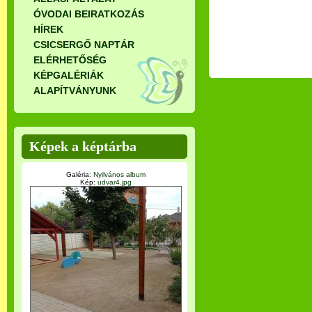
ÓVODAI BEIRATKOZÁS
HÍREK
CSICSERGŐ NAPTÁR
ELÉRHETŐSÉG
KÉPGALÉRIÁK
ALAPÍTVÁNYUNK
Képek a képtárba
Galéria:
Nyilvános album
Kép:
udvar4.jpg