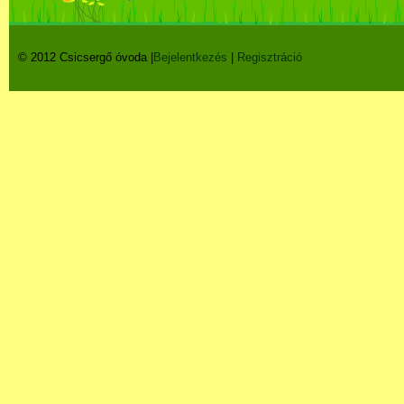
© 2012 Csicsergő óvoda |
Bejelentkezés
|
Regisztráció