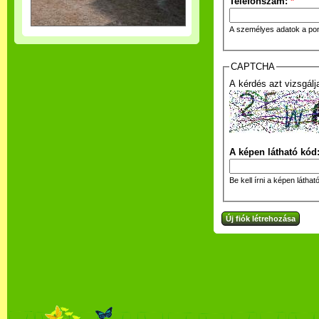
Telefonszám:
*
A személyes adatok a pon
CAPTCHA
A kérdés azt vizsgálj
A képen látható kód
Be kell írni a képen láthat