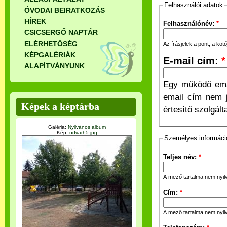
Felhasználói adatok
ÓVODAI BEIRATKOZÁS
HÍREK
Felhasználónév:
*
CSICSERGŐ NAPTÁR
ELÉRHETŐSÉG
Az írásjelek a pont, a kö
KÉPGALÉRIÁK
E-mail cím:
*
ALAPÍTVÁNYUNK
Egy működő emai
email cím nem j
Képek a képtárba
értesítő szolgál
Galéria:
Nyilvános album
Kép:
udvarh5.jpg
Személyes informáci
Teljes név:
*
A mező tartalma nem nyil
Cím:
*
A mező tartalma nem nyil