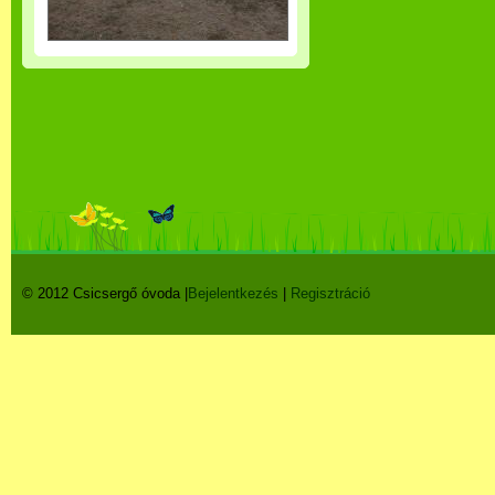
© 2012 Csicsergő óvoda |
Bejelentkezés
|
Regisztráció