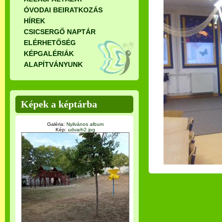
ÓVODAI BEIRATKOZÁS
HÍREK
CSICSERGŐ NAPTÁR
ELÉRHETŐSÉG
KÉPGALÉRIÁK
ALAPÍTVÁNYUNK
Képek a képtárba
Galéria:
Nyilvános album
Kép:
udvarh2.jpg