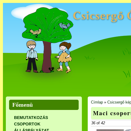
Címlap
»
Csicsergő kép
Főmenü
Maci csopor
BEMUTATKOZÁS
36
of
42
CSOPORTOK
ÁLLÁSPÁLYÁZAT