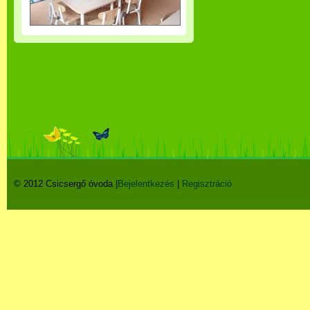
© 2012 Csicsergő óvoda |
Bejelentkezés
|
Regisztráció