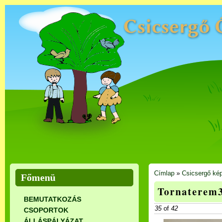
Címlap
»
Csicsergő kép
Főmenü
Tornaterem
BEMUTATKOZÁS
35
of
42
CSOPORTOK
ÁLLÁSPÁLYÁZAT