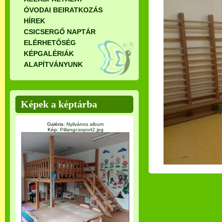
ÓVODAI BEIRATKOZÁS
HÍREK
CSICSERGŐ NAPTÁR
ELÉRHETŐSÉG
KÉPGALÉRIÁK
ALAPÍTVÁNYUNK
Képek a képtárba
Galéria:
Nyilvános album
Kép:
Pillangcsoport2.jpg