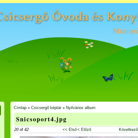
Címlap
»
Csicsergő képtár
»
Nyilvános album
Snicsoport4.jpg
20
of
42
<< Első
< Előző
Következő