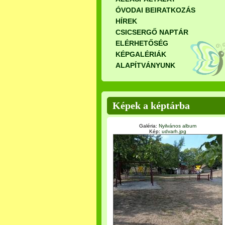
ÓVODAI BEIRATKOZÁS
HÍREK
CSICSERGŐ NAPTÁR
ELÉRHETŐSÉG
KÉPGALÉRIÁK
ALAPÍTVÁNYUNK
Képek a képtárba
Galéria:
Nyilvános album
Kép:
udvarh.jpg