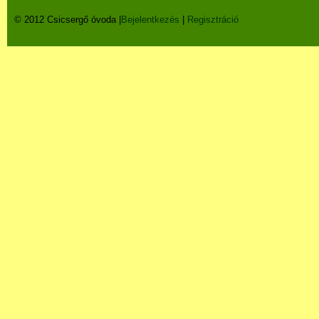
© 2012 Csicsergő óvoda |
Bejelentkezés
|
Regisztráció