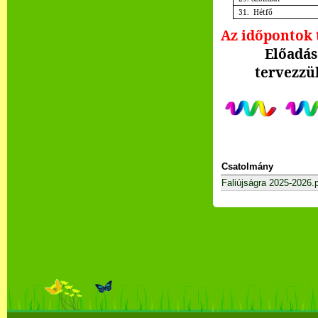
31. Hétfő
Az időpontok 
Előadáso
tervezzü
Csatolmány
Faliújságra 2025-2026.