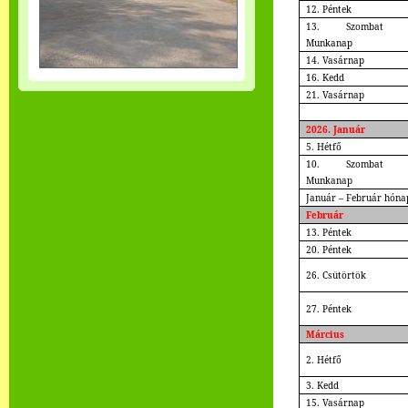
12. Péntek
13. Szombat 
Munkanap
14. Vasárnap
16. Kedd
21. Vasárnap
2026. Január
5. Hétfő
10. Szombat 
Munkanap
Január – Február hóna
Február
13. Péntek
20. Péntek
26. Csütörtök
27. Péntek
Március
2. Hétfő
3. Kedd
15. Vasárnap