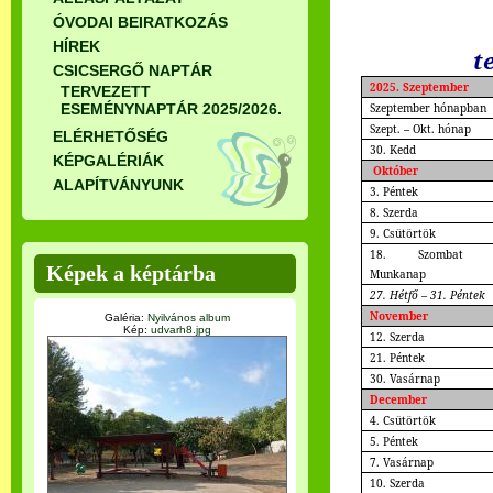
ÓVODAI BEIRATKOZÁS
HÍREK
t
CSICSERGŐ NAPTÁR
2025. Szeptember
TERVEZETT
Szeptember hónapban
ESEMÉNYNAPTÁR 2025/2026.
Szept. – Okt. hónap
ELÉRHETŐSÉG
30. Kedd
KÉPGALÉRIÁK
Október
ALAPÍTVÁNYUNK
3. Péntek
8. Szerda
9. Csütörtök
18. Szombat 
Képek a képtárba
Munkanap
27. Hétfő – 31. Péntek
November
Galéria:
Nyilvános album
Kép:
udvarh8.jpg
12. Szerda
21. Péntek
30. Vasárnap
December
4. Csütörtök
5. Péntek
7. Vasárnap
10. Szerda