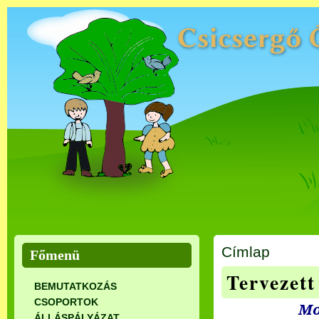
Címlap
Főmenü
Tervezet
BEMUTATKOZÁS
CSOPORTOK
Mo
ÁLLÁSPÁLYÁZAT