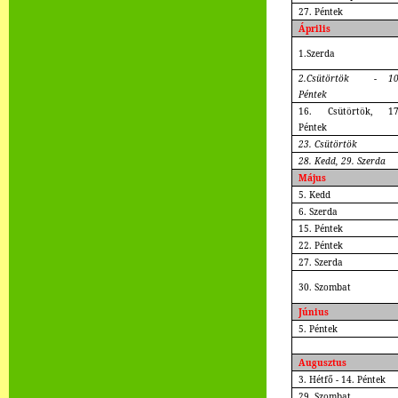
27. Péntek
Április
1.Szerda
2.Csütörtök - 10
Péntek
16. Csütörtök, 17
Péntek
23. Csütörtök
28. Kedd, 29. Szerda
Május
5. Kedd
6. Szerda
15. Péntek
22. Péntek
27. Szerda
30. Szombat
Június
5. Péntek
Augusztus
3. Hétfő - 14. Péntek
29. Szombat