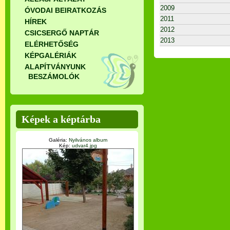
2009
ÓVODAI BEIRATKOZÁS
2011
HÍREK
2012
CSICSERGŐ NAPTÁR
2013
ELÉRHETŐSÉG
KÉPGALÉRIÁK
ALAPÍTVÁNYUNK
BESZÁMOLÓK
Képek a képtárba
Galéria:
Nyilvános album
Kép:
udvar4.jpg