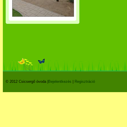
© 2012 Csicsergő óvoda |
Bejelentkezés
|
Regisztráció