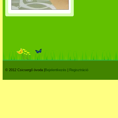
© 2012 Csicsergő óvoda |
Bejelentkezés
|
Regisztráció