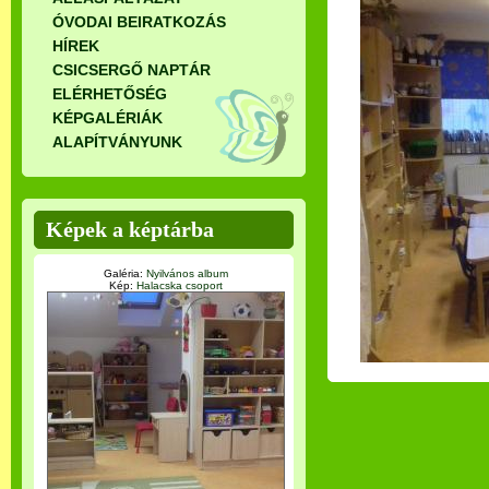
ÓVODAI BEIRATKOZÁS
HÍREK
CSICSERGŐ NAPTÁR
ELÉRHETŐSÉG
KÉPGALÉRIÁK
ALAPÍTVÁNYUNK
Képek a képtárba
Galéria:
Nyilvános album
Kép:
Halacska csoport