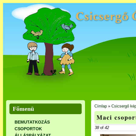
Címlap
»
Csicsergő kép
Főmenü
Maci csopor
BEMUTATKOZÁS
38
of
42
CSOPORTOK
ÁLLÁSPÁLYÁZAT